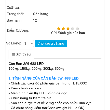
Xuất xứ:
Trạng thái:
Còn hàng
Bảo hành:
12
Điểm C.lượng:
Gửi đánh giá của bạn
Số lượng:
Cho vào giỏ hàng
Giới thiệu
Cân Bàn JWI-688 LED
100kg, 150kg, 200kg, 300kg, 500kg
1. TÍNH NĂNG CỦA CÂN BÀN JWI-688 LED
:
- Chính xác cao( độ phân giải bên trong: 1/15,000) .
- Đếm chính xác cao.
- Màn hình hiển thị LED Số đỏ dể đọc.
- Chức năng tự kiểm tra pin.
- Sàn cân được thiết kề vững chắc cho nhiều lĩnh vực.
- Có chức năng kiểm tra(Checkweight Hi, Lo OK)