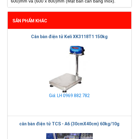
600)mm và (600 x 800)mm (Mặt bàn cân bằng Inox).
SẢN PHẨM KHÁC
Cân bàn điện tử Keli XK3118T1 150kg
Giá: LH 0969 882 782
cân bàn điện tử TCS - A6 (30cmX40cm) 60kg/10g