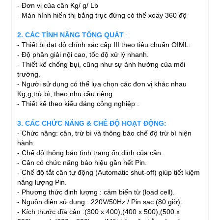
- Đơn vị của cân Kg/ g/ Lb
- Màn hình hiển thị bằng trục đứng có thể xoay 360 độ
2. CÁC TÍNH NĂNG TỔNG QUÁT
:
- Thiết bị đạt độ chính xác cấp III theo tiêu chuẩn OIML.
- Độ phân giải nội cao, tốc độ xử lý nhanh.
- Thiết kế chống bụi, cũng như sự ảnh hưởng của môi
trường.
- Người sử dụng có thể lựa chọn các đơn vị khác nhau
Kg,g,trừ bì, theo nhu cầu riêng.
- Thiết kế theo kiểu dáng công nghiệp .
3. CÁC CHỨC NĂNG & CHẾ ĐỘ HOẠT ĐỘNG:
- Chức năng: cân, trừ bì và thông báo chế độ trừ bì hiện
hành.
- Chế độ thông báo tình trạng ổn định của cân.
- Cân có chức năng báo hiệu gần hết Pin.
- Chế độ tắt cân tự động (Automatic shut-off) giúp tiết kiệm
năng lượng Pin.
- Phương thức định lượng : cảm biến từ (load cell).
- Nguồn điện sử dụng : 220V/50Hz / Pin sạc (80 giờ).
- Kích thước đĩa cân :(300 x 400),(400 x 500),(500 x