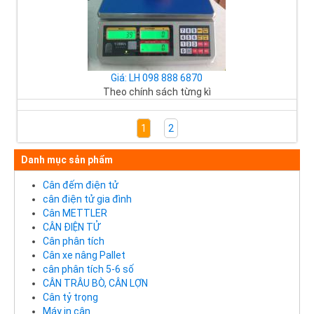
Giá: LH 098 888 6870
Theo chính sách từng kì
1
2
Danh mục sản phẩm
Cân đếm điện tử
cân điện tử gia đình
Cân METTLER
CÂN ĐIỆN TỬ
Cân phân tích
Cân xe nâng Pallet
cân phân tích 5-6 số
CÂN TRÂU BÒ, CÂN LỢN
Cân tỷ trọng
Máy in cân