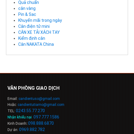
Quả chuẩn
cân vàng
Pin & Sac
Khuyến mãi trong ngày
Cân điện tử mini
CÂN XE TẢI XÁCH TAY
Kiểm định cân
Cân NAKATA China
VĂN PHÒNG GIAO DỊCH
Email:
candientuso@gmail.com
Hoặc:
candientutiamo@gmail.com
0243.55.77.270
TEL:
097.777.1586
Nhận khiếu nại
:
098
.
888
.
6
8
7
0
Kinh Doanh
:
0969.882.782
Dự án: