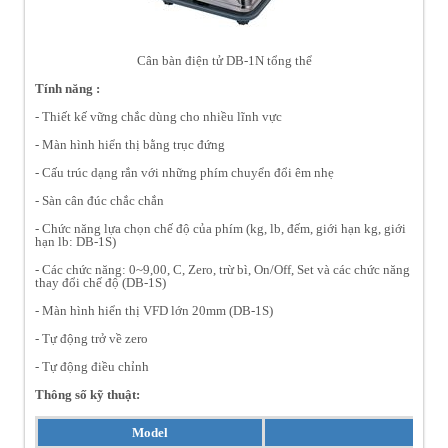
Cân bàn điện tử DB-1N tổng thể
Tính năng :
- Thiết kế vững chắc dùng cho nhiều lĩnh vực
- Màn hình hiển thị bằng trục đứng
- Cấu trúc dạng rắn với những phím chuyển đổi êm nhẹ
- Sàn cân đúc chắc chắn
- Chức năng lựa chọn chế độ của phím (kg, lb, đếm, giới hạn kg, giới
hạn lb: DB-1S)
- Các chức năng: 0~9,00, C, Zero, trừ bì, On/Off, Set và các chức năng
thay đổi chế độ (DB-1S)
- Màn hình hiển thị VFD lớn 20mm (DB-1S)
- Tự động trở về zero
- Tự động điều chỉnh
Thông số kỹ thuật:
Model