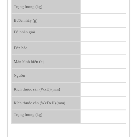
Trọng lượng (kg)
Bước nhảy (g)
Độ phân giải
Đèn báo
Màn hình hiển thị
Nguồn
Kích thước sàn (WxD) (mm)
Kích thước cân (WxDxH) (mm)
Trọng lượng (kg)