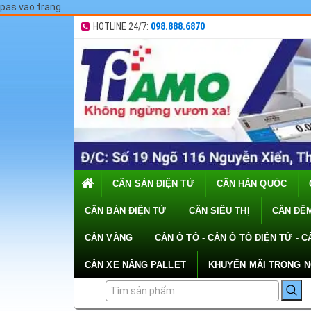
pas vao trang
HOTLINE 24/7:
098.888.6870
CÂN SÀN ĐIỆN TỬ
CÂN HÀN QUỐC
CÂN BÀN ĐIỆN TỬ
CÂN SIÊU THỊ
CÂN ĐẾM
CÂN VÀNG
CÂN Ô TÔ - CÂN Ô TÔ ĐIỆN TỬ - C
CÂN XE NÂNG PALLET
KHUYẾN MÃI TRONG 