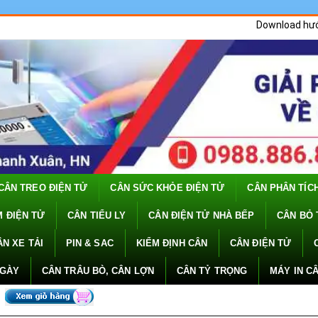
Download hư
CÂN TREO ĐIỆN TỬ
CÂN SỨC KHỎE ĐIỆN TỬ
CÂN PHÂN TÍC
 ĐIỆN TỬ
CÂN TIỂU LY
CÂN ĐIỆN TỬ NHÀ BẾP
CÂN BỎ 
ÂN XE TẢI
PIN & SAC
KIỂM ĐỊNH CÂN
CÂN ĐIỆN TỬ
NGÀY
CÂN TRÂU BÒ, CÂN LỢN
CÂN TỶ TRỌNG
MÁY IN C