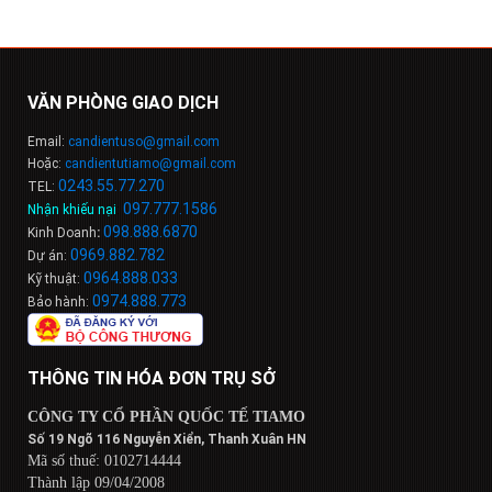
VĂN PHÒNG GIAO DỊCH
Email:
candientuso@gmail.com
Hoặc:
candientutiamo@gmail.com
0243.55.77.270
TEL:
097.777.1586
Nhận khiếu nại
:
098
.
888
.
6
8
7
0
Kinh Doanh
:
0969.882.782
Dự án:
0964.888.033
Kỹ thuật:
0974.888.773
Bảo hành:
THÔNG TIN HÓA ĐƠN TRỤ SỞ
CÔNG TY CỔ PHẦN QUỐC TẾ TIAMO
Số 19 Ngõ 116 Nguyễn Xiển, Thanh Xuân HN
Mã số thuế: 0102714444
Thành lập 09/04/2008