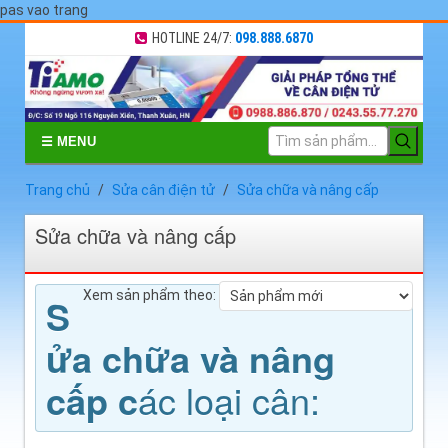
pas vao trang
HOTLINE 24/7:
098.888.6870
☰ MENU
Trang chủ
Sửa cân điện tử
Sửa chữa và nâng cấp
Sửa chữa và nâng cấp
Xem sản phẩm theo:
S
ửa chữa và nâng
cấp c
ác loại cân: