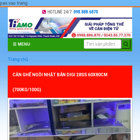
pas vao trang
HOTLINE 24/7:
098.888.6870
☰ MENU
Trang chủ
CÂN GHẾ NGỒI NHẬT BẢN DIGI 28SS 60X80CM
(700KG/100G)