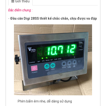
Giới thiệu
Đặc điểm chung :
-
Đầu cân Digi 28SS thiết kế chắc chắn, chịu được va đập
Phím bấm êm nhẹ, dễ dàng sử dụng