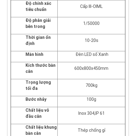
Độ chính xác
Cấp III-OIML
tiêu chuẩn
Độ phân giải
1/50000
bên trong
Thời gian ổn
10-20s
định
Màn hình
Đèn LED số Xanh
Kích thước bàn
600x800x450mm
cân
Trọng lượng
700kg
tối đa
Bước nhảy
100g
Chất liệu vỏ
Inox 304,IP 61
đầu cân
Chất liệu khung
Thép chống gỉ
bàn cân