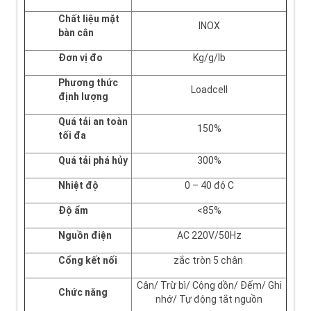
Chất liệu mặt
INOX
bàn cân
Đơn vị đo
Kg/g/lb
Phương thức
Loadcell
định lượng
Quá tải an toàn
150%
tối đa
Quá tải phá hủy
300%
Nhiệt độ
0 – 40 độ C
Độ ẩm
<85%
Nguồn điện
AC 220V/50Hz
Cổng kết nối
zắc tròn 5 chân
Cân/ Trừ bì/ Cộng dồn/ Đếm/ Ghi
Chức năng
nhớ/ Tự động tắt nguồn