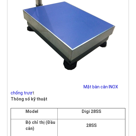
Mặt bàn cân INOX
chống trượ
t
Thông số kỹ thuật
Model
Digi 28SS
Bộ chỉ thị (Đầu
28SS
cân)