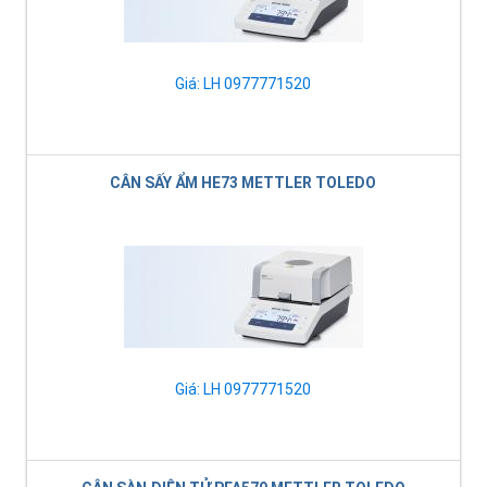
Giá: LH 0977771520
CÂN SẤY ẨM HE73 METTLER TOLEDO
Giá: LH 0977771520