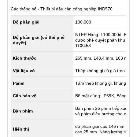
Các thông số - Thiết bị đầu cân công nghiệp IND570
Độ phân giải
100.000
NTEP Hạng II 100.000d, Hạng II
Độ phân giải (có thể phê
được phê duyệt phân khu được xá
duyệt)
TC8458
Kích thước
265 mm, 148,4 mm, 163 mm (10,4 
Vật liệu vỏ
Thép không gỉ có giá treo để tr
Panel
Tấm thép không gỉ, khung nhôm
Cấp bảo vệ
Bề mặt cứng: IP69K, Bảng: IP6
Bàn phím 26 phím tiếp xúc, bà
Bàn phím
và phím điều hướng cho các ứ
độ phân giải cao 146 mm (5,75
Hiển thị
cao 25 mm. Năng lượng tiêu t