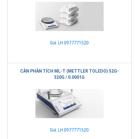
Giá: LH 0977771520
CÂN PHÂN TÍCH ML-T (METTLER TOLEDO) 52G-
320G / 0.0001G
Giá: LH 0977771520