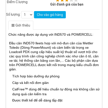
Điểm C.lượng:
Gửi đánh giá của bạn
Số lượng:
Cho vào giỏ hàng
Giới thiệu
Chức năng được áp dụng với IND570 và POWERCELL:
Đầu cân IND570 lleets hợp với mô-đun cân của Mettler
Toledo (
Dòng PowerMount)
và cảm biến tải trọng xe
Loadcell PDX cung cấp hiệu suất kỹ thuật số vượt trội cho
các quy trình cân công nghiệp chính xác như
cân ô tô
,
cân
xe tải
, hệ thống cân băng con lăn,... Các bộ phận cân dựa
trên POWERCELL được kết nối trong mạng kiểu chuỗi đơn
giản.
Tích hợp bảo dưỡng dự phòng
Cáp và kết nối đơn giản
CalFree™ dùng để hiệu chuẩn tự động mà không cần sử
dụng quả cân kiểm tra
Được thiết kế để dễ dàng lắp đặt