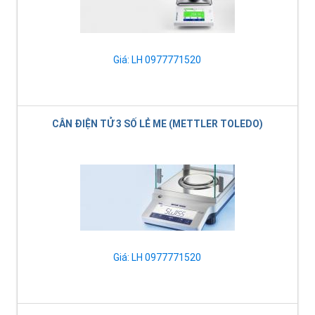
Giá: LH 0977771520
CÂN ĐIỆN TỬ 3 SỐ LẺ ME (METTLER TOLEDO)
Giá: LH 0977771520