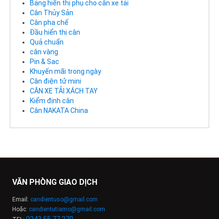
Bảng hiển thị phụ cho cân xe tải
Cân Thủy Sản
Cân pha chế
Đầu hiển thị cân
Quả chuẩn
cân vàng
Pin & Sac
Khuyến mãi trong ngày
Cân điện tử mini
CÂN XE TẢI XÁCH TAY
Kiểm định cân
Cân NAKATA China
VĂN PHÒNG GIAO DỊCH
Email:
candientuso@gmail.com
Hoặc:
candientutiamo@gmail.com