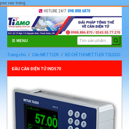
pas vao trang
HOTLINE 24/7:
098.888.6870
☰ MENU
Trang chủ
Cân METTLER
BỘ CHỈ THỊ METTLER TOLEDO
ĐẦU CÂN ĐIỆN TỬ IND570