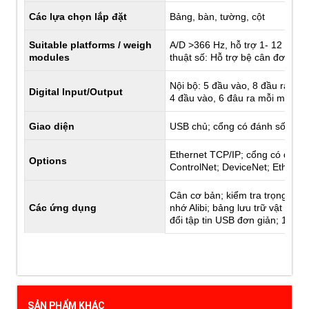
Các lựa chọn lắp đặt
Bảng, bàn, tường, cột
Suitable platforms / weigh
A/D >366 Hz, hỗ trợ 1- 12 350
modules
thuật số: Hỗ trợ bệ cân đơn 
Nội bộ: 5 đầu vào, 8 đầu ra, rê
Digital Input/Output
4 đầu vào, 6 đâu ra mỗi máy
Giao diện
USB chủ; cổng có đánh số sê r
Ethernet TCP/IP; cổng có đánh
Options
ControlNet; DeviceNet; Ether
Cân cơ bản; kiểm tra trọng lượn
Các ứng dụng
nhớ Alibi; bảng lưu trữ vật liệ
đổi tập tin USB đơn giản; 10 mẫ
SẢN PHẨM KHÁC