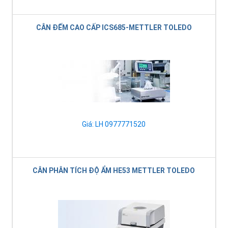
CÂN ĐẾM CAO CẤP ICS685-METTLER TOLEDO
Giá: LH 0977771520
CÂN PHÂN TÍCH ĐỘ ẨM HE53 METTLER TOLEDO