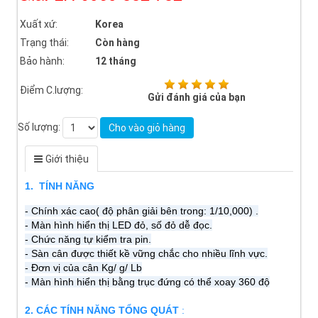
Xuất xứ:
Korea
Trạng thái:
Còn hàng
Bảo hành:
12 tháng
Điểm C.lượng:
Gửi đánh giá của bạn
Số lượng:
Cho vào giỏ hàng
Giới thiệu
1. TÍNH NĂNG
- Chính xác cao( độ phân giải bên trong: 1/10,000) .
- Màn hình hiển thị LED đỏ, số đỏ dễ đọc.
- Chức năng tự kiểm tra pin.
- Sàn cân được thiết kề vững chắc cho nhiều lĩnh vực.
- Đơn vị của cân Kg/ g/ Lb
- Màn hình hiển thị bằng trục đứng có thể xoay 360 độ
2. CÁC TÍNH NĂNG TỔNG QUÁT
: