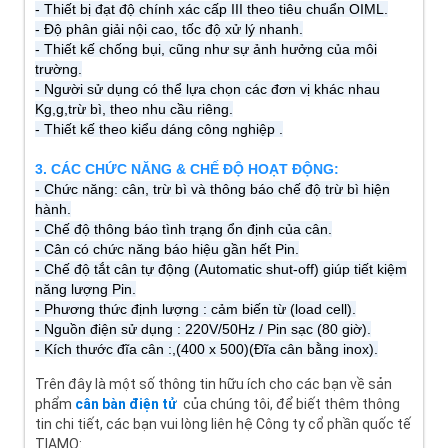
- Thiết bị đạt độ chính xác cấp III theo tiêu chuẩn OIML.
- Độ phân giải nội cao, tốc độ xử lý nhanh.
- Thiết kế chống bụi, cũng như sự ảnh hưởng của môi
trường.
- Người sử dụng có thể lựa chọn các đơn vị khác nhau
Kg,g,trừ bì, theo nhu cầu riêng.
- Thiết kế theo kiểu dáng công nghiệp .
3. CÁC CHỨC NĂNG & CHẾ ĐỘ HOẠT ĐỘNG:
- Chức năng: cân, trừ bì và thông báo chế độ trừ bì hiện
hành.
- Chế độ thông báo tình trạng ổn định của cân.
- Cân có chức năng báo hiệu gần hết Pin.
- Chế độ tắt cân tự động (Automatic shut-off) giúp tiết kiệm
năng lượng Pin.
- Phương thức định lượng : cảm biến từ (load cell).
- Nguồn điện sử dụng : 220V/50Hz / Pin sạc (80 giờ).
- Kích thước đĩa cân :,(400 x 500)(Đĩa cân bằng inox).
Trên đây là một số thông tin hữu ích cho các bạn về sản
phẩm
cân bàn điện tử
của chúng tôi, để biết thêm thông
tin chi tiết, các bạn vui lòng liên hệ Công ty cổ phần quốc tế
TIAMO: