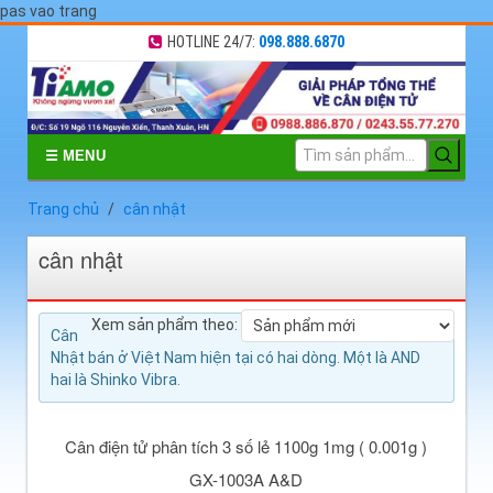
pas vao trang
HOTLINE 24/7:
098.888.6870
☰ MENU
Trang chủ
cân nhật
cân nhật
Xem sản phẩm theo:
Cân
Nhật bán ở Việt Nam hiện tại có hai dòng. Một là AND
hai là Shinko Vibra.
Cân điện tử phân tích 3 số lẻ 1100g 1mg ( 0.001g )
GX-1003A A&D