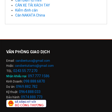
Cân điện tử mini
CÂN XE TẢI XÁCH TAY
Kiểm định cân
Cân NAKATA China
VĂN PHÒNG GIAO DỊCH
Email:
candientuso@gmail.com
Hoặc:
candientutiamo@gmail.com
0243.55.77.270
TEL:
097.777.1586
Nhận khiếu nại
:
098
.
888
.
6
8
7
0
Kinh Doanh
:
0969.882.782
Dự án:
0964.888.033
Kỹ thuật:
0974.888.773
Bảo hành: