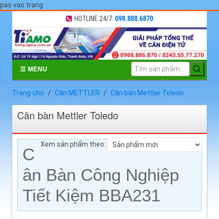
pas vao trang
HOTLINE 24/7:
098.888.6870
☰ MENU
Trang chủ
Cân METTLER
Cân bàn Mettler Toledo
Cân bàn Mettler Toledo
Xem sản phẩm theo:
C
ân Bàn Công Nghiệp
Tiết Kiệm BBA231