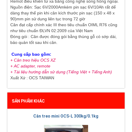
Remot điều khiển từ xa bằng công nghệ sóng hồng ngoại.
Nguồn điện: Sạc 6V/2000Amkèm pin sạc 6V/10Ah rất dể
dàng thay thế pin khi cân kích thước pin sạc (150 x 48 x
90)mm pin sử dụng liên tục trong 72 giờ
Cân đạt cấp chính xác III theo tiêu chuẩn OIML R76 cũng
như tiêu chuẩn ĐLVN 02:2009 của Việt Nam
Đóng gói : Cân được đóng gói bằng thùng gỗ có sớp dài,
bảo quản tốt sau khi cân.
Cung cấp bao gồm:
+ Cân treo hiệu OCS XZ
+
AC adapter, remote
+ Tài liệu hướng dẫn sử dụng (Tiếng Việt + Tiếng Anh)
Xuất Xứ : OCS TAIWAN
SẢN PHẨM KHÁC
Cân treo mini OCS-L 300kg/0.1kg