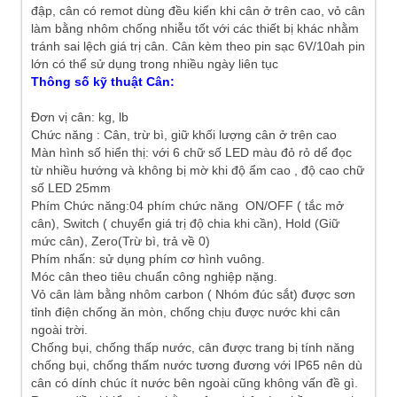
đập, cân có remot dùng đều kiển khi cân ở trên cao, vỏ cân
làm bằng nhôm chống nhiễu tốt với các thiết bị khác nhằm
tránh sai lệch giá trị cân. Cân kèm theo pin sạc 6V/10ah pin
lớn có thể sử dụng trong nhiều ngày liên tục
Thông số kỹ thuật Cân:
Đơn vị cân: kg, lb
Chức năng : Cân, trừ bì, giữ khối lượng cân ở trên cao
Màn hình số hiển thị: với 6 chữ số LED màu đỏ rỏ dể đọc
từ nhiều hướng và không bị mờ khi độ ẩm cao , độ cao chữ
số LED 25mm
Phím Chức năng:04 phím chức năng ON/OFF ( tắc mở
cân), Switch ( chuyển giá trị độ chia khi cần), Hold (Giữ
mức cân), Zero(Trừ bì, trả về 0)
Phím nhấn: sử dụng phím cơ hình vuông.
Móc cân theo tiêu chuẩn công nghiệp nặng.
Vỏ cân làm bằng nhôm carbon ( Nhóm đúc sắt) được sơn
tỉnh điện chống ăn mòn, chống chịu được nước khi cân
ngoài trời.
Chống bụi, chống thấp nước, cân được trang bị tính năng
chống bụi, chống thấm nước tương đương với IP65 nên dù
cân có dính chúc ít nước bên ngoài cũng không vấn đề gì.