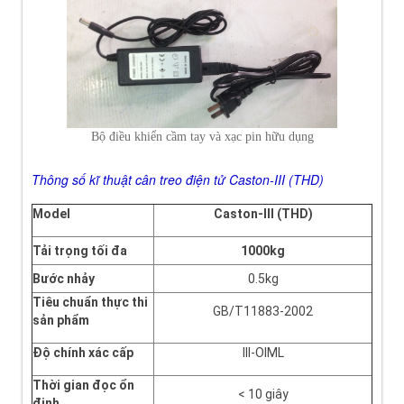
Bộ điều khiển cầm tay và xạc pin hữu dụng
Thông
s
ố k
ĩ thu
ật c
ân treo
đi
ện t
ử C
aston-III (
THD)
Model
Caston-III (THD)
Tải trọng tối đa
1000kg
Bước nhảy
0.5kg
Tiêu chuẩn thực thi
GB/T11883-2002
sản phẩm
Độ chính xác cấp
III-OIML
Thời gian đọc ổn
< 10 giây
định