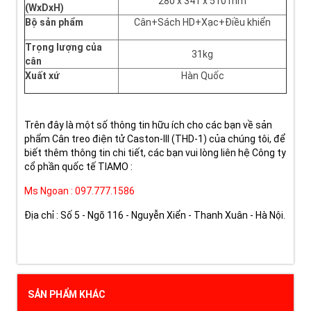
280 x 341 x 510 mm
(WxDxH)
Bộ sản phẩm
Cân+Sách HD+Xạc+Điều khiển
Trọng lượng của
31kg
cân
Xuất xứ
Hàn Quốc
Trên đây là một số thông tin hữu ích cho các bạn về sản
phẩm
Cân treo điện tử Caston-III (THD-1)
của chúng tôi, để
biết thêm thông tin chi tiết, các bạn vui lòng liên hệ Công ty
cổ phần quốc tế TIAMO :
Ms Ngoan : 097.777.1586
Địa chỉ : Số 5 - Ngõ 116 - Nguyễn Xiển - Thanh Xuân - Hà Nội.
SẢN PHẨM KHÁC