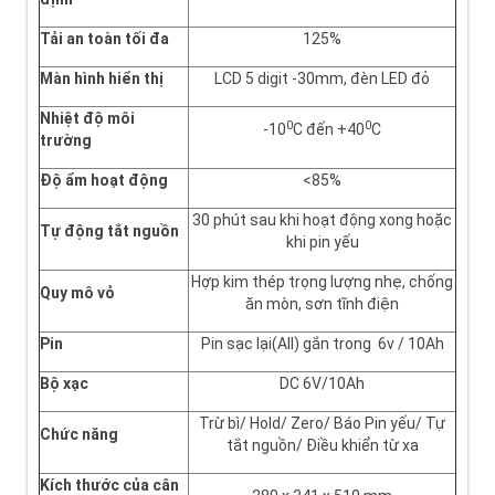
Tải an toàn tối đa
125%
Màn hình hiển thị
LCD 5 digit -30mm, đèn LED đỏ
Nhiệt độ môi
0
0
-10
C đến +40
C
trường
Độ ẩm hoạt động
<85%
30 phút sau khi hoạt động xong hoặc
Tự động tắt nguồn
khi pin yếu
Hợp kim thép trọng lượng nhẹ, chống
Quy mô vỏ
ăn mòn, sơn tĩnh điện
Pin
Pin sạc lại(All) gắn trong 6v / 10Ah
Bộ xạc
DC 6V/10Ah
Trừ bì/ Hold/ Zero/ Báo Pin yếu/ Tự
Chức năng
tắt nguồn/ Điều khiển từ xa
Kích thước của cân