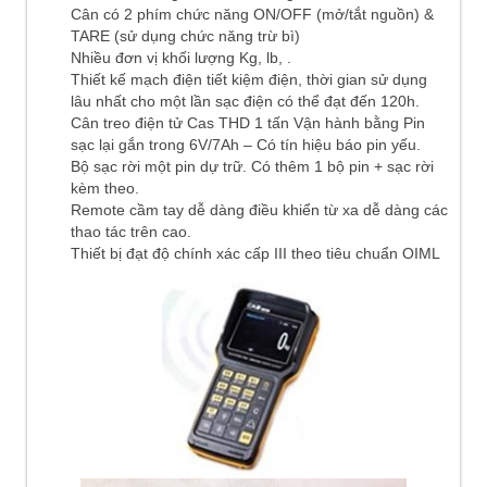
Cân có 2 phím chức năng ON/OFF (mở/tắt nguồn) &
TARE (sử dụng chức năng trừ bì)
Nhiều đơn vị khối lượng Kg, lb, .
Thiết kế mạch điện tiết kiệm điện, thời gian sử dụng
lâu nhất cho một lần sạc điện có thể đạt đến 120h.
Cân treo điện tử Cas THD 1 tấn Vận hành bằng Pin
sạc lại gắn trong 6V/7Ah – Có tín hiệu báo pin yếu.
Bộ sạc rời một pin dự trữ. Có thêm 1 bộ pin + sạc rời
kèm theo.
Remote cầm tay dễ dàng điều khiển từ xa dễ dàng các
thao tác trên cao.
Thiết bị đạt độ chính xác cấp III theo tiêu chuẩn OIML