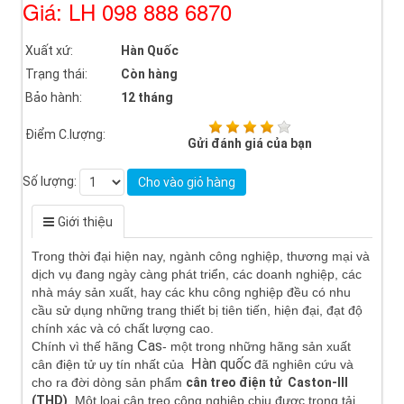
Giá: LH 098 888 6870
Xuất xứ:
Hàn Quốc
Trạng thái:
Còn hàng
Bảo hành:
12 tháng
Điểm C.lượng:
Gửi đánh giá của bạn
Số lượng:
Cho vào giỏ hàng
Giới thiệu
Trong thời đại hiện nay, ngành công nghiệp, thương mại và
dịch vụ đang ngày càng phát triển, các doanh nghiệp, các
nhà máy sản xuất, hay các khu công nghiệp đều có nhu
cầu sử dụng những trang thiết bị tiên tiến, hiện đại, đạt độ
chính xác và có chất lượng cao.
as
C
Chính vì thế hãng
-
một trong những hãng sản xuất
àn quốc
H
cân điện tử uy tín nhất của
đã nghiên cứu và
cho ra đời dòng sản phẩm
cân treo điện tử Caston-III
(THD)
. Một loại cân treo công nghiệp chịu được trọng tải