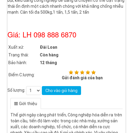
bụi, kiểu dáng công nghiệp dễ dàng di chuyển có thể đạt trạng
thái ổn định một cách nhanh chóng với khả năng chống nhiễu
mạnh. Cân tối đa 500kg,1 tấn, 1,5 tấn, 2 tấn
Giá: LH 098 888 6870
Xuất xứ:
Đài Loan
Trạng thái:
Còn hàng
Bảo hành:
12 tháng
Điểm C.lượng:
Gửi đánh giá của bạn
Số lượng:
Cho vào giỏ hàng
Giới thiệu
Thế giới ngày càng phát triển, Công nghiệp hóa diễn ra trên
toàn cầu, tiến độ làm việc trong các nhà máy, xưởng sản
xuất, các doanh nghiệp, tổ chức, cá nhân diễn ra cực
nhanh. Yêu cầu cao về độ tỉ mỉ và chính xác. Vì vậy chúng