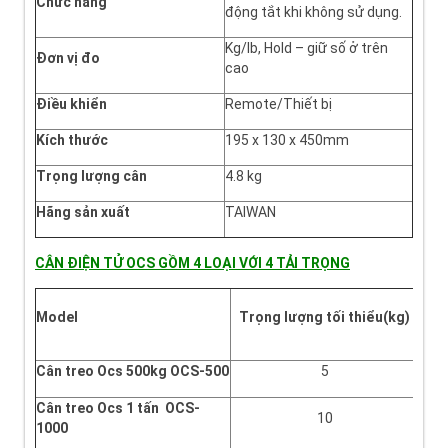
Chức năng
động tắt khi không sử dụng.
Kg/lb, Hold – giữ số ở trên
Đơn vị đo
cao
Điều khiển
Remote/Thiết bị
Kích thước
195 x 130 x 450mm
Trọng lượng cân
4.8 kg
Hãng sản xuất
TAIWAN
CÂN ĐIỆN TỬ OCS GỒM 4 LOẠI VỚI 4 TẢI TRỌNG
Model
Trọng lượng tối thiểu(kg)
Cân treo Ocs 500kg OCS-500
5
Cân treo Ocs 1 tấn
OCS-
10
1000