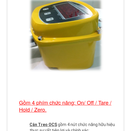
Gồm 4 phím chức năng: On/ Off / Tare /
Hold / Zero.
Cân Treo OCS
gồm 4 nút chức năng hữu hiệu
thực sự rất tiện lợi và chính xác: