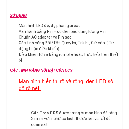
SỬ DỤNG
Màn hình LED đỏ, độ phân giải cao.
Vận hành bằng Pin – có đèn báo dung lượng Pin.
Chuẩn AC adapter và Pin sạc.
Các tính năng Bật/Tắt, Quay lại, Trừ bì , Giữ cân. ( Tự
động hoặc điều khiển)
Điều khiển từ xa bằng romote hoặc trực tiếp trên thiết
bị.
CÁC TÍNH NĂNG NÔI BẬT CỦA OCS
Màn hình hiển thị rõ và rộng, đèn LED số
đỏ rõ nét.
Cân Treo OCS
được trang bị màn hình độ rộng
25mm với 5 chữ số kích thước lớn và rất dễ
quan sát.