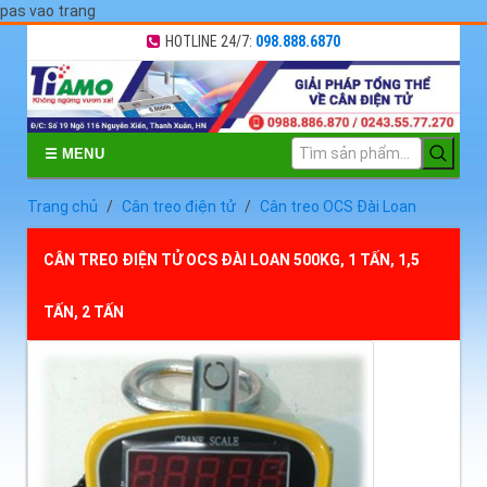
pas vao trang
HOTLINE 24/7:
098.888.6870
☰ MENU
Trang chủ
Cân treo điện tử
Cân treo OCS Đài Loan
CÂN TREO ĐIỆN TỬ OCS ĐÀI LOAN 500KG, 1 TẤN, 1,5
TẤN, 2 TẤN