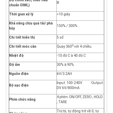
Độ chính xác( theo tiêu
III
chuẩn OIML)
Thời gian xử lý
<10 giây
Khả năng chịu quá tải/ phá
150% / 300%
hủy
Chi tiết hiển thị
5 số
0
Chi tiết móc cân
Quay 360
với 4 chiều.
Nhiệt độ
-10 độ C à 40 độ C
Độ ẩm
30% à 90%
Nguồn điện
6V/3.2AH
Input: 100-240V Output:
Bộ xạc điện
DV 6V/800mA
4 phím: ON/OFF, ZERO , HOLD
Phím chức năng
, TARE
Trừ bì, tự động trở về 0, tự