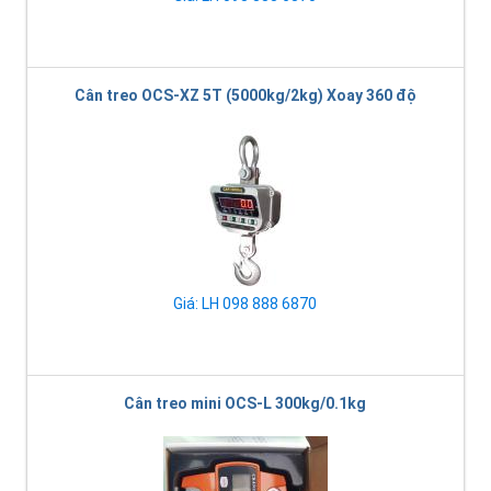
Cân treo OCS-XZ 5T (5000kg/2kg) Xoay 360 độ
Giá: LH 098 888 6870
Cân treo mini OCS-L 300kg/0.1kg