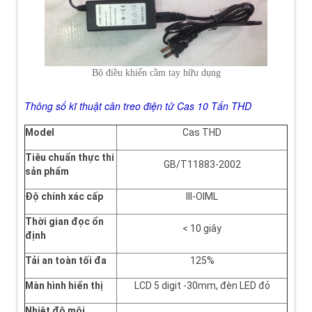
Bộ điều khiển cầm tay hữu dụng
Thông
s
ố k
ĩ thu
ật c
ân treo
đi
ện t
ử C
as 10 T
ấn THD
Model
Cas THD
Tiêu chuẩn thực thi
GB/T11883-2002
sản phẩm
Độ chính xác cấp
III-OIML
Thời gian đọc ổn
< 10 giây
định
Tải an toàn tối đa
125%
Màn hình hiển thị
LCD 5 digit -30mm, đèn LED đỏ
Nhiệt độ môi