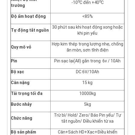
0
0
-10
C đến +40
C
trường
Độ ẩm hoạt động
<85%
30 phút sau khi hoạt động xong hoặc
Tự động tắt nguồn
khi pin yếu
Hợp kim thép trọng lượng nhẹ, chống
Quy mô vỏ
ăn mòn, sơn tĩnh điện
Pin
Pin sạc lại(All) gắn trong 6v / 10Ah
Bộ xạc
DC 6V/10Ah
Cân nặng
15 kg
Tải trọng tối đa
10000kg
Bước nhảy
5kg
Trừ bì/ Hold/ Zero/ Báo Pin yếu/ Tự
Chức năng
tắt nguồn/ Điều khiển từ xa
Bộ sản phẩm
Cân+Sách HD+Xạc+Điều khiển