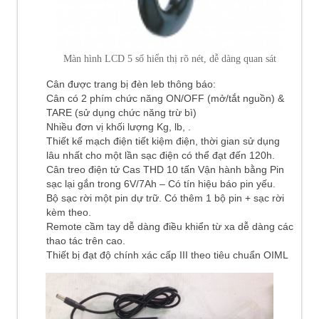
Màn hình LCD 5 số hiển thị rõ nét, dễ dàng quan sát
Cân được trang bị đèn leb thông báo:
Cân có 2 phím chức năng ON/OFF (mở/tắt nguồn) &
TARE (sử dụng chức năng trừ bì)
Nhiều đơn vị khối lượng Kg, lb, .
Thiết kế mạch điện tiết kiệm điện, thời gian sử dụng
lâu nhất cho một lần sạc điện có thể đạt đến 120h.
Cân treo điện tử Cas THD 10 tấn Vận hành bằng Pin
sạc lại gắn trong 6V/7Ah – Có tín hiệu báo pin yếu.
Bộ sạc rời một pin dự trữ. Có thêm 1 bộ pin + sạc rời
kèm theo.
Remote cầm tay dễ dàng điều khiển từ xa dễ dàng các
thao tác trên cao.
Thiết bị đạt độ chính xác cấp III theo tiêu chuẩn OIML