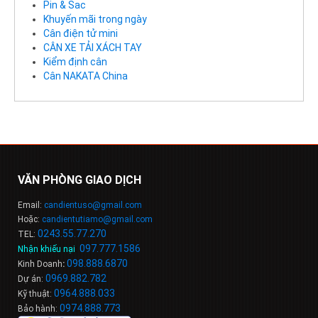
Pin & Sac
Khuyến mãi trong ngày
Cân điện tử mini
CÂN XE TẢI XÁCH TAY
Kiểm định cân
Cân NAKATA China
VĂN PHÒNG GIAO DỊCH
Email:
candientuso@gmail.com
Hoặc:
candientutiamo@gmail.com
0243.55.77.270
TEL:
097.777.1586
Nhận khiếu nại
:
098
.
888
.
6
8
7
0
Kinh Doanh
:
0969.882.782
Dự án:
0964.888.033
Kỹ thuật:
0974.888.773
Bảo hành: