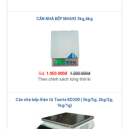
CÂN NHÀ BẾP MH693 3kg,6kg
Giá:
1.050.000đ
1.200.000đ
Theo chính sách từng thời kì
Cân nhà bếp điện tử Tanita KD200 ( 5kg/5g; 2kg/2g;
1kg/1g)