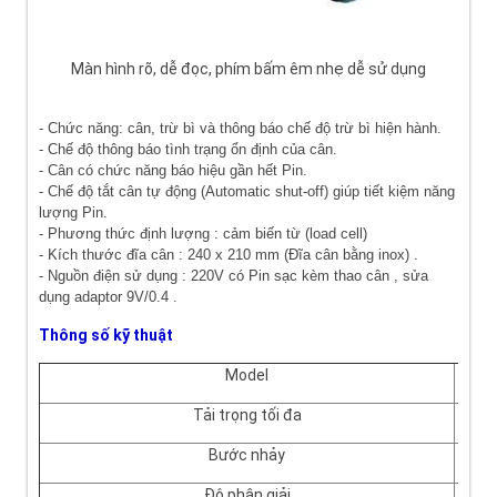
Màn hình rõ, dễ đọc, phím bấm êm nhẹ dễ sử dụng
- Chức năng: cân, trừ bì và thông báo chế độ trừ bì hiện hành.
- Chế độ thông báo tình trạng ổn định của cân.
- Cân có chức năng báo hiệu gần hết Pin.
- Chế độ tắt cân tự động (Automatic shut-off) giúp tiết kiệm năng
lượng Pin.
- Phương thức định lượng : cảm biến từ (load cell)
- Kích thước đĩa cân : 240 x 210 mm (Đĩa cân bằng inox) .
- Nguồn điện sử dụng : 220V có Pin sạc kèm thao cân , sửa
dụng adaptor 9V/0.4 .
Thông số kỹ thuật
Model
Tải trọng tối đa
Bước nhảy
Độ phân giải