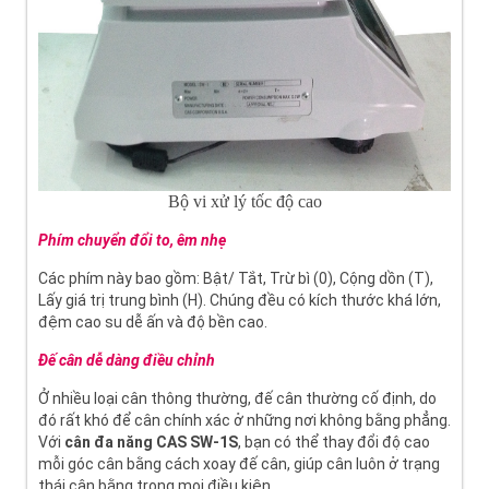
Bộ vi xử lý tốc độ cao
Phím chuyển đổi to, êm nhẹ
Các phím này bao gồm: Bật/ Tắt, Trừ bì (0), Cộng dồn (T),
Lấy giá trị trung bình (H). Chúng đều có kích thước khá lớn,
đệm cao su dễ ấn và độ bền cao.
Đế cân dễ dàng điều chỉnh
Ở nhiều loại cân thông thường, đế cân thường cố định, do
đó rất khó để cân chính xác ở những nơi không bằng phẳng.
Với
cân đa năng CAS SW-1S
, bạn có thể thay đổi độ cao
mỗi góc cân bằng cách xoay đế cân, giúp cân luôn ở trạng
thái cân bằng trong mọi điều kiện.