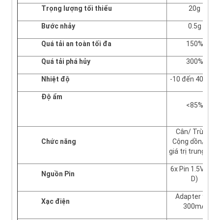
Trọng lượng tối thiểu
20g
Bước nhảy
0.5g
Quá tải an toàn tối đa
150%
Quá tải phá hủy
300%
Nhiệt độ
-10 đến 40 độ C
Độ ẩm
<85%
Cân/ Trừ bì/
Chức năng
Cộng dồn/ Lấy
giá trị trung bình
6x Pin 1.5V ( Cỡ
Nguồn Pin
D)
Adapter 9V/
Xạc điện
300mA