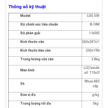
Thông số kỹ thuật
Model
CAS SW-1S
Độ chính xác tiêu chuẩn
III-OIML
Độ phân giải
1/60000
Kích thước cân
260x287x137m
Kích thước bàn cân
230x190mm
Trọng lượng của cân
2.8kg
LCD backlight 5
Màn hình
số: 110x35mm
Nhựa ABS cao
Vỏ
cấp
Đơn vị đo
g/kg
Trọng lượng tối đa
5kg