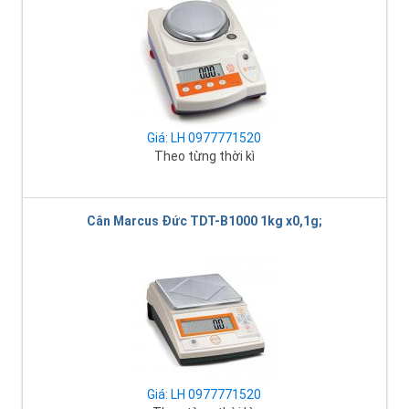
Giá: LH 0977771520
Theo từng thời kì
Cân Marcus Đức TDT-B1000 1kg x0,1g;
Giá: LH 0977771520