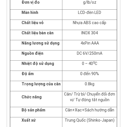
Đơn vị đo
g/lb/oz
Màn hình
LCD-đèn LED
Chất liệu vỏ
Nhựa ABS cao cấp
Ch
ấ
t li
ệ
u bàn cân
INOX 304
Năng lương sử dụng
4xPin AAA
Nguồn điện
DC 6V/250mA
0
Nhiệt độ sử dụng
0 – 40
C
Độ ẩm
0 đến 90%
Trọng lượng của cân
0.8kg
Cân/ Trừ bì/ Chuyển đổi đơn
Chức năng
vị/ Tự động tắt nguồn
Bộ sản phẩm
Cân+Xạc+Sách hướng dẫn
Xuất xứ
Trung Quốc (Shinko-Japan)