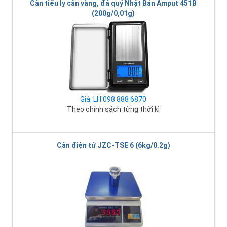
Cân tiểu ly cân vàng, đá quý Nhật Bản Amput 451B
(200g/0,01g)
Giá: LH 098 888 6870
Theo chính sách từng thời kì
Cân điện tử JZC-TSE 6 (6kg/0.2g)